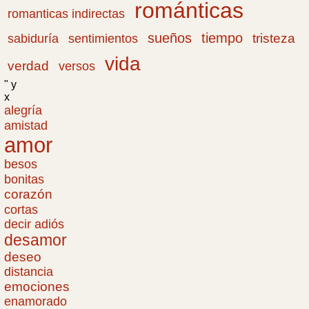
románticas
romanticas indirectas
sueños
tiempo
tristeza
sabiduría
sentimientos
vida
verdad
versos
" y
x
alegría
amistad
amor
besos
bonitas
corazón
cortas
decir adiós
desamor
deseo
distancia
emociones
enamorado