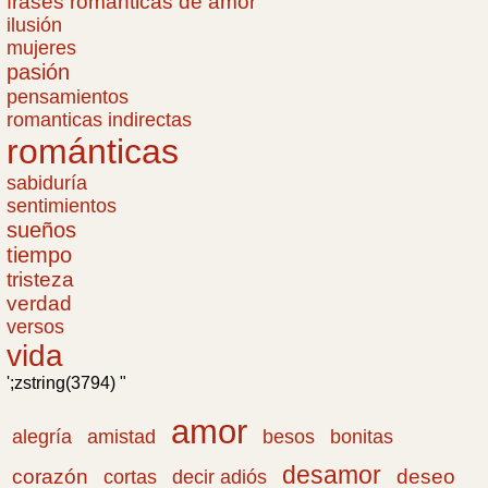
frases romanticas de amor
ilusión
mujeres
pasión
pensamientos
romanticas indirectas
románticas
sabiduría
sentimientos
sueños
tiempo
tristeza
verdad
versos
vida
';zstring(3794) "
amor
amistad
bonitas
alegría
besos
desamor
corazón
cortas
deseo
decir adiós