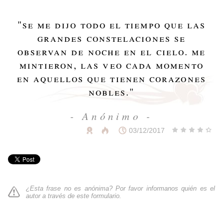
"
se me dijo todo el tiempo que las
grandes constelaciones se
observan de noche en el cielo. me
mintieron, las veo cada momento
en aquellos que tienen corazones
nobles.
"
- Anónimo -
03/12/2017
¿Esta frase no es anónima? Por favor informanos quién es el
autor a través de
este formulario
.