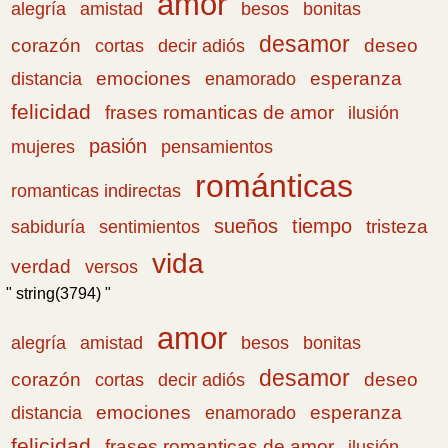
amor
amistad
bonitas
alegría
besos
desamor
corazón
cortas
deseo
decir adiós
emociones
esperanza
distancia
enamorado
felicidad
frases romanticas de amor
ilusión
pasión
pensamientos
mujeres
románticas
romanticas indirectas
sueños
tiempo
tristeza
sabiduría
sentimientos
vida
verdad
versos
" string(3794) "
amor
amistad
bonitas
alegría
besos
desamor
corazón
cortas
deseo
decir adiós
emociones
esperanza
distancia
enamorado
felicidad
frases romanticas de amor
ilusión