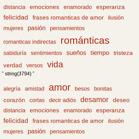
emociones
esperanza
distancia
enamorado
felicidad
frases romanticas de amor
ilusión
pasión
pensamientos
mujeres
románticas
romanticas indirectas
sueños
tiempo
tristeza
sabiduría
sentimientos
vida
verdad
versos
" string(3794) "
amor
amistad
bonitas
alegría
besos
desamor
corazón
cortas
deseo
decir adiós
emociones
esperanza
distancia
enamorado
felicidad
frases romanticas de amor
ilusión
pasión
pensamientos
mujeres