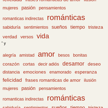
pasión
pensamientos
mujeres
románticas
romanticas indirectas
sueños
tiempo
tristeza
sabiduría
sentimientos
vida
verdad
versos
" y
amor
amistad
bonitas
alegría
besos
desamor
corazón
cortas
deseo
decir adiós
emociones
esperanza
distancia
enamorado
felicidad
frases romanticas de amor
ilusión
pasión
pensamientos
mujeres
románticas
romanticas indirectas
sueños
tiempo
tristeza
sabiduría
sentimientos