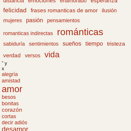
emociones
esperanza
distancia
enamorado
felicidad
frases romanticas de amor
ilusión
pasión
pensamientos
mujeres
románticas
romanticas indirectas
sueños
tiempo
tristeza
sabiduría
sentimientos
vida
verdad
versos
" y
x
alegría
amistad
amor
besos
bonitas
corazón
cortas
decir adiós
desamor