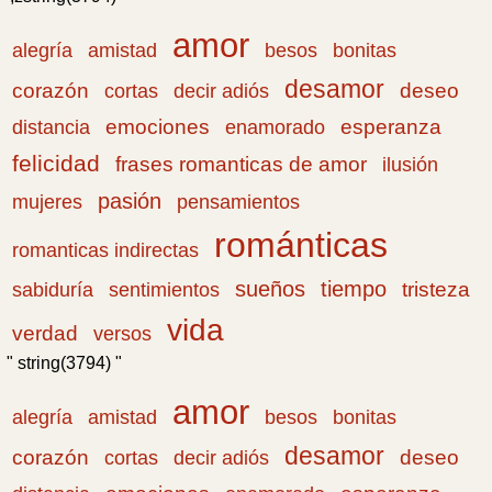
amor
amistad
bonitas
alegría
besos
desamor
corazón
cortas
deseo
decir adiós
emociones
esperanza
distancia
enamorado
felicidad
frases romanticas de amor
ilusión
pasión
pensamientos
mujeres
románticas
romanticas indirectas
sueños
tiempo
tristeza
sabiduría
sentimientos
vida
verdad
versos
" string(3794) "
amor
amistad
bonitas
alegría
besos
desamor
corazón
cortas
deseo
decir adiós