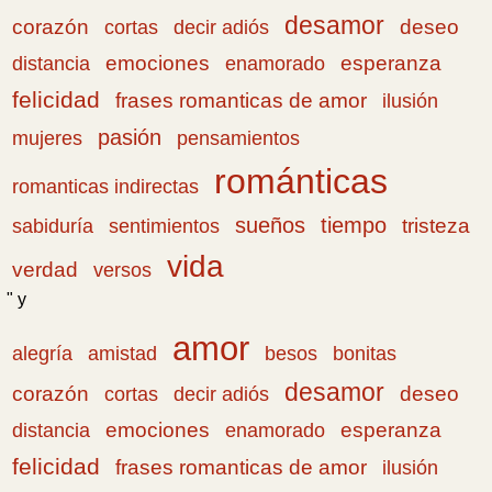
desamor
corazón
cortas
deseo
decir adiós
emociones
esperanza
distancia
enamorado
felicidad
frases romanticas de amor
ilusión
pasión
pensamientos
mujeres
románticas
romanticas indirectas
sueños
tiempo
tristeza
sabiduría
sentimientos
vida
verdad
versos
" y
amor
amistad
bonitas
alegría
besos
desamor
corazón
cortas
deseo
decir adiós
emociones
esperanza
distancia
enamorado
felicidad
frases romanticas de amor
ilusión