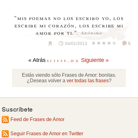
"mis poemas no los escribo yo, los
escribe mi corazón, los escribe mi
amor por ti."
, Anónimo
04/01/2013
5
« Atrás
Siguiente »
1
2
3
4
5
6
...
10
11
Estás viendo sólo Frases de Amor:
bonitas
.
¿Deseas volver a
ver todas las frases
?
Suscríbete
Feed de Frases de Amor
Seguir Frases de Amor en Twitter