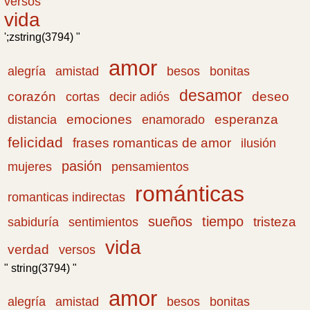
versos
vida
';zstring(3794) "
amor
amistad
bonitas
alegría
besos
desamor
corazón
cortas
deseo
decir adiós
emociones
esperanza
distancia
enamorado
felicidad
frases romanticas de amor
ilusión
pasión
pensamientos
mujeres
románticas
romanticas indirectas
sueños
tiempo
tristeza
sabiduría
sentimientos
vida
verdad
versos
" string(3794) "
amor
amistad
bonitas
alegría
besos