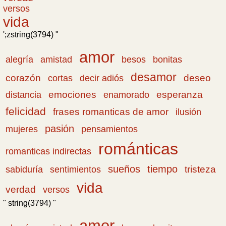
versos
vida
';zstring(3794) "
amor
amistad
bonitas
alegría
besos
desamor
corazón
cortas
deseo
decir adiós
emociones
esperanza
distancia
enamorado
felicidad
frases romanticas de amor
ilusión
pasión
pensamientos
mujeres
románticas
romanticas indirectas
sueños
tiempo
tristeza
sabiduría
sentimientos
vida
verdad
versos
" string(3794) "
amor