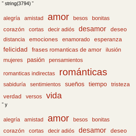
" string(3794) "
amor
amistad
bonitas
alegría
besos
desamor
corazón
cortas
deseo
decir adiós
emociones
esperanza
distancia
enamorado
felicidad
frases romanticas de amor
ilusión
pasión
pensamientos
mujeres
románticas
romanticas indirectas
sueños
tiempo
tristeza
sabiduría
sentimientos
vida
verdad
versos
" y
amor
amistad
bonitas
alegría
besos
desamor
corazón
cortas
deseo
decir adiós