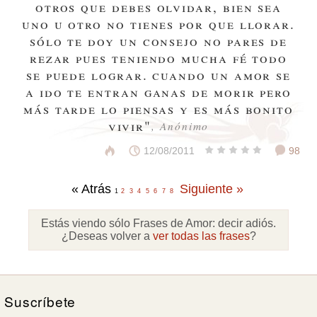
otros que debes olvidar, bien sea
uno u otro no tienes por que llorar.
sólo te doy un consejo no pares de
rezar pues teniendo mucha fé todo
se puede lograr. cuando un amor se
a ido te entran ganas de morir pero
más tarde lo piensas y es más bonito
vivir"
, Anónimo
12/08/2011
98
« Atrás
Siguiente »
1
2
3
4
5
6
7
8
Estás viendo sólo Frases de Amor:
decir adiós
.
¿Deseas volver a
ver todas las frases
?
Suscríbete