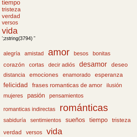
tiempo
tristeza
verdad
versos
vida
';zstring(3794) "
amor
amistad
bonitas
alegría
besos
desamor
corazón
cortas
deseo
decir adiós
emociones
esperanza
distancia
enamorado
felicidad
frases romanticas de amor
ilusión
pasión
pensamientos
mujeres
románticas
romanticas indirectas
sueños
tiempo
tristeza
sabiduría
sentimientos
vida
verdad
versos