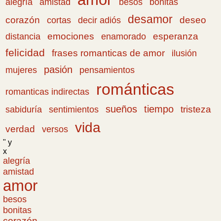
amistad
bonitas
alegría
besos
desamor
corazón
cortas
deseo
decir adiós
emociones
esperanza
distancia
enamorado
felicidad
frases romanticas de amor
ilusión
pasión
pensamientos
mujeres
románticas
romanticas indirectas
sueños
tiempo
tristeza
sabiduría
sentimientos
vida
verdad
versos
" y
x
alegría
amistad
amor
besos
bonitas
corazón