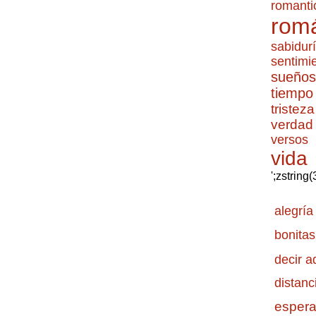
romanti
romá
sabidur
sentimi
sueños
tiempo
tristeza
verdad
versos
vida
';zstring
alegría
bonitas
decir a
distanc
esper