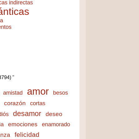
cas indirectas
nticas
ía
entos
(3794) "
amor
amistad
besos
corazón
cortas
desamor
deseo
diós
emociones
ia
enamorado
felicidad
anza