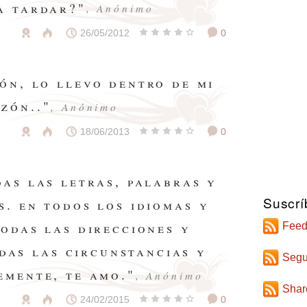
a tardar?"
, Anónimo
26/05/2012
0
ón, lo llevo dentro de mi
zón.."
, Anónimo
18/06/2013
0
das las letras, palabras y
Suscrí
s. en todos los idiomas y
todas las direcciones y
Feed
das las circunstancias y
Segu
emente, te amo."
, Anónimo
Shar
24/02/2015
0