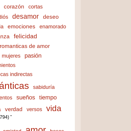
corazón
cortas
desamor
deseo
diós
emociones
ia
enamorado
felicidad
anza
 romanticas de amor
pasión
mujeres
ientos
cas indirectas
ánticas
sabiduría
sueños
tiempo
entos
vida
a
verdad
versos
3794) "
amor