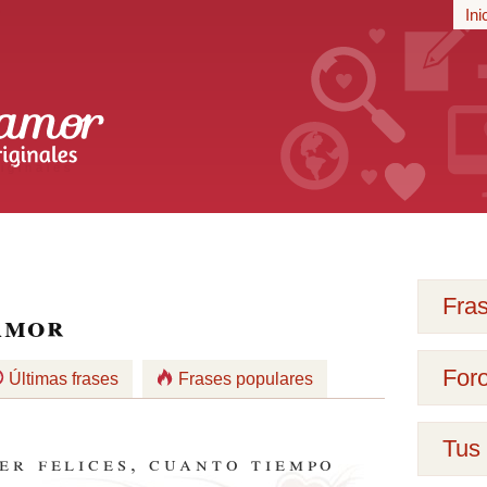
r
Ini
iginales
Fra
amor
For
Últimas frases
Frases populares
Tus 
er felices, cuanto tiempo