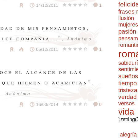
felicid
14/12/2011
1
frases
ilusión
mujeres
edad de mis pensamietos,
pasión
ulce compañia..."
pensam
, Anónimo
romanti
05/12/2011
1
romá
sabidur
sentimi
oce el alcance de las
sueños
 que hieren o acarician"
,
tiempo
tristeza
Anónimo
verdad
versos
16/03/2014
0
vida
';zstring
alegría