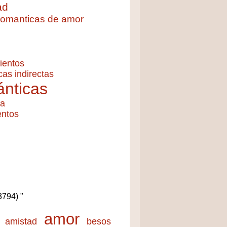
ad
 romanticas de amor
ientos
cas indirectas
nticas
ía
entos
(3794) "
amor
amistad
besos