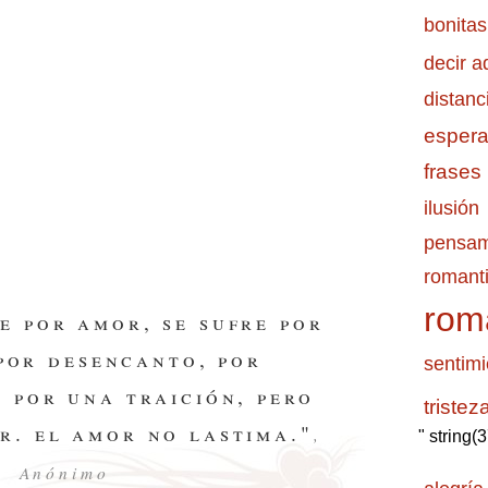
bonitas
decir a
distanc
esper
frases
ilusión
pensam
romanti
rom
e por amor, se sufre por
por desencanto, por
sentimi
o por una traición, pero
tristez
r. el amor no lastima."
,
" string(
Anónimo