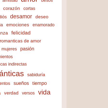
amistad
besos
corazón
cortas
desamor
deseo
diós
emociones
ia
enamorado
felicidad
anza
 romanticas de amor
pasión
mujeres
ientos
cas indirectas
ánticas
sabiduría
sueños
tiempo
entos
vida
a
verdad
versos