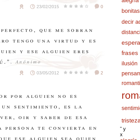
alegría
23/02/2015
0
bonitas
decir a
 perfecto, que me sobran
distanc
ero tengo una virtud y es
esper
uien y ese alguien eres
frases
ú."
, Anónimo
ilusión
pensam
03/05/2012
2
romanti
rom
or por alguien no es
 un sentimiento, es la
sentimi
ver, oir y saber de esa
tristez
a persona te convierta en
" y
x
que ese alguien sea quien