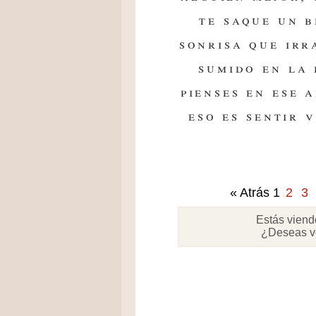
te saque un b
sonrisa que irr
sumido en la
pienses en ese 
eso es sentir 
« Atrás
1
2
3
Estás viend
¿Deseas v