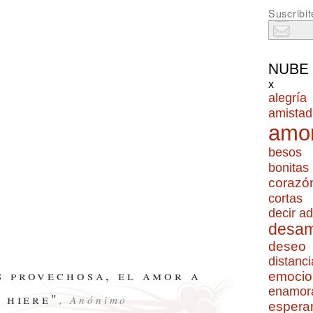
Suscribit
NUBE
x
alegría
amistad
amo
besos
bonitas
corazó
cortas
decir ad
desa
deseo
distanci
s provechosa, el amor a
emocio
enamor
 hiere"
, Anónimo
espera