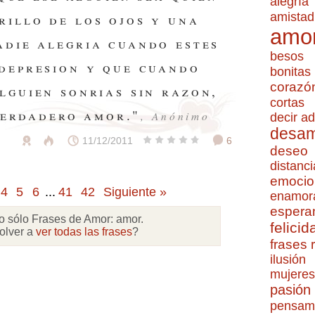
alegría
amistad
rillo de los ojos y una
amo
adie alegria cuando estes
besos
 depresion y que cuando
bonitas
corazó
alguien sonrias sin razon,
cortas
verdadero amor."
, Anónimo
decir ad
desa
11/12/2011
6
deseo
distanci
emocio
4
5
6
...
41
42
Siguiente »
enamor
espera
o sólo Frases de Amor:
amor
.
felicid
olver a
ver todas las frases
?
frases
ilusión
mujeres
pasión
pensam