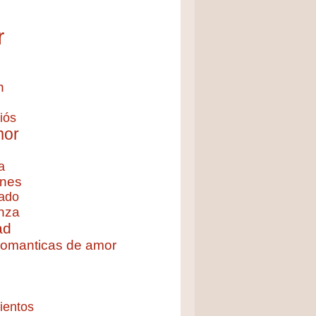
r
n
iós
mor
a
nes
ado
nza
ad
 romanticas de amor
ientos