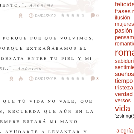
felicid
iento."
, Anónimo
frases
05/04/2012
0
ilusión
mujeres
pasión
n porque fue que volvimos,
pensam
romanti
 porque extrañábamos el
romá
 desata entre tu piel y mi
sabidur
el."
sentimi
, Anónimo
sueños
05/01/2015
3
tiempo
tristeza
verdad
 que tú vida no vale, que
versos
vida
s, recuerda que aún en la
';zstring
iempre estará mi mano
a ayudarte a levantar y
alegría