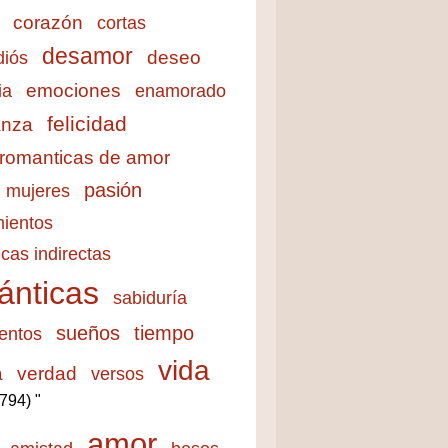
corazón
cortas
desamor
deseo
diós
emociones
ia
enamorado
felicidad
anza
 romanticas de amor
pasión
mujeres
ientos
cas indirectas
ánticas
sabiduría
sueños
tiempo
entos
vida
a
verdad
versos
3794) "
amor