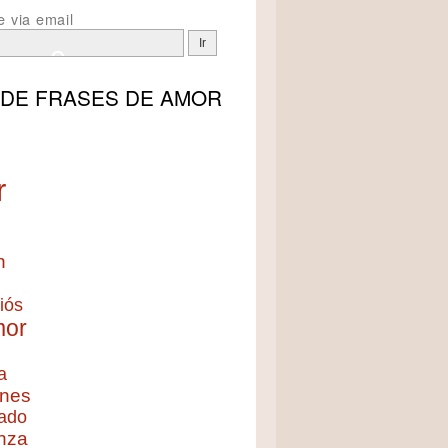
e via email
 DE
FRASES DE AMOR
r
n
iós
mor
a
nes
ado
nza