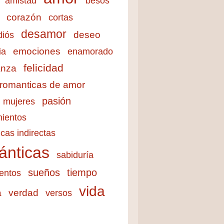
amistad
besos
corazón
cortas
desamor
deseo
diós
emociones
ia
enamorado
felicidad
anza
 romanticas de amor
pasión
mujeres
ientos
cas indirectas
ánticas
sabiduría
sueños
tiempo
entos
vida
a
verdad
versos