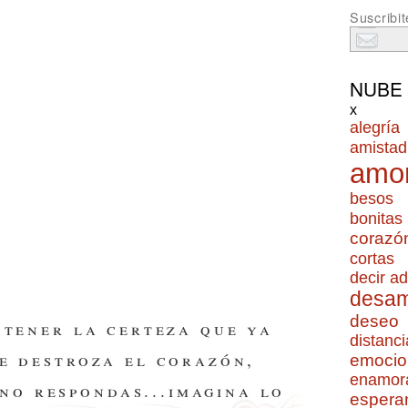
Suscribit
NUBE
x
alegría
amistad
amo
besos
bonitas
corazó
cortas
decir ad
desa
deseo
 tener la certeza que ya
distanci
e destroza el corazón,
emocio
enamor
no respondas...imagina lo
espera