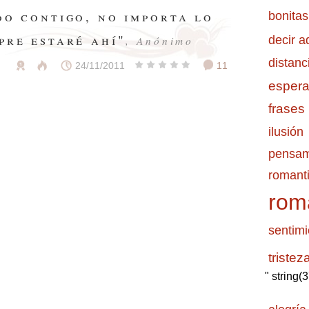
do contigo, no importa lo
bonitas
pre estaré ahí"
decir a
, Anónimo
distanc
24/11/2011
11
esper
frases
ilusión
pensam
romanti
rom
sentimi
tristez
" string(