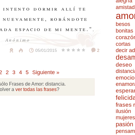
alegría
amistad
 intento dormir allí te
amo
 nuevamente, robándote
besos
ada espacio de mi mente."
,
bonitas
corazó
Anónimo
cortas
decir ad
05/01/2015
2
desa
deseo
distanci
2
2
3
4
5
Siguiente »
emocio
enamor
sólo Frases de Amor:
distancia
.
olver a
ver todas las frases
?
espera
felicid
frases
ilusión
mujeres
pasión
pensam