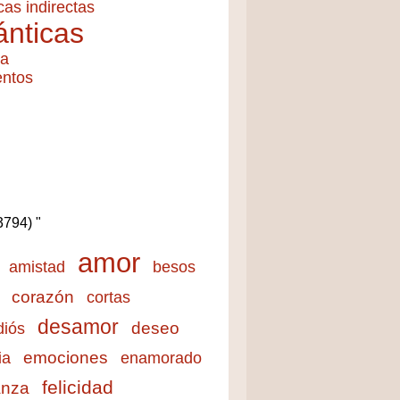
cas indirectas
nticas
ía
entos
(3794) "
amor
amistad
besos
corazón
cortas
desamor
deseo
diós
emociones
ia
enamorado
felicidad
anza