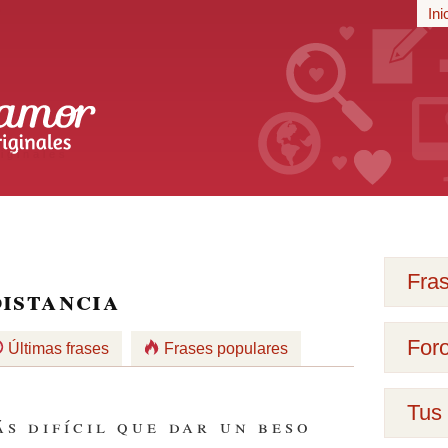
r
Ini
iginales
Fra
distancia
For
Últimas frases
Frases populares
Tus 
s difícil que dar un beso