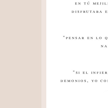
en tú meji
disfrutaba e
"pensar en lo 
na
"si el infie
demonios, yo co