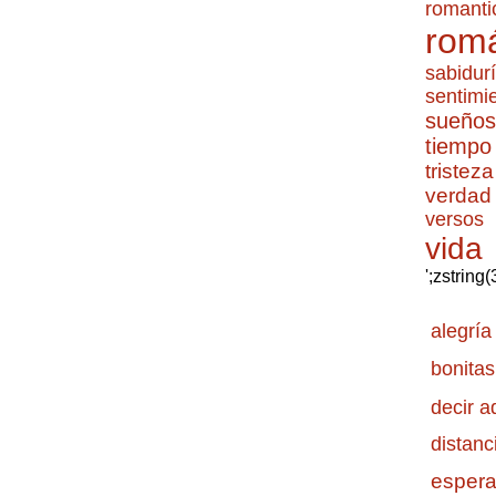
romanti
romá
sabidur
sentimi
sueños
tiempo
tristeza
verdad
versos
vida
';zstring
alegría
bonitas
decir a
distanc
esper