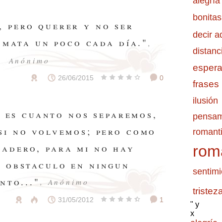
alegría
bonitas
, pero querer y no ser
decir a
 mata un poco cada día."
,
distanc
Anónimo
esper
26/06/2015
0
frases
ilusión
o es cuanto nos separemos,
pensam
 si no volvemos; pero como
romanti
dadero, para mi no hay
rom
i obstaculo en ningun
sentimi
nto..."
, Anónimo
tristez
31/05/2012
1
" y
x