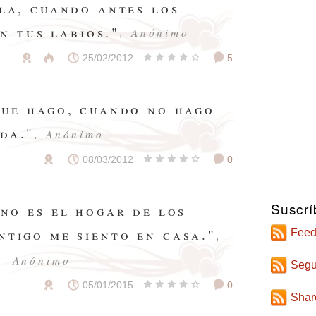
lla, cuando antes los
n tus labios."
, Anónimo
25/02/2012
5
que hago, cuando no hago
da."
, Anónimo
08/03/2012
0
Suscrí
rno es el hogar de los
ntigo me siento en casa."
Feed
,
Anónimo
Segu
05/01/2015
0
Shar