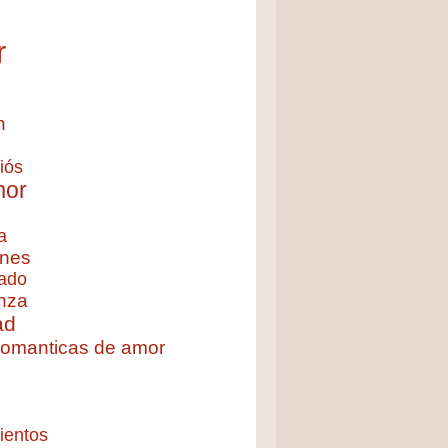
r
n
iós
mor
a
nes
ado
nza
ad
 romanticas de amor
ientos