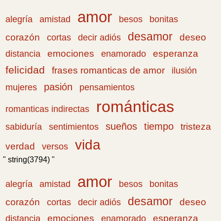
amor
amistad
bonitas
alegría
besos
desamor
corazón
cortas
deseo
decir adiós
emociones
esperanza
distancia
enamorado
felicidad
frases romanticas de amor
ilusión
pasión
pensamientos
mujeres
románticas
romanticas indirectas
sueños
tiempo
tristeza
sabiduría
sentimientos
vida
verdad
versos
" string(3794) "
amor
amistad
bonitas
alegría
besos
desamor
corazón
cortas
deseo
decir adiós
emociones
esperanza
distancia
enamorado