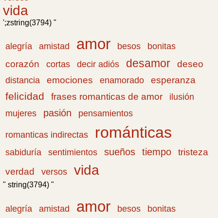
vida
';zstring(3794) "
amor
amistad
bonitas
alegría
besos
desamor
corazón
cortas
deseo
decir adiós
emociones
esperanza
distancia
enamorado
felicidad
frases romanticas de amor
ilusión
pasión
pensamientos
mujeres
románticas
romanticas indirectas
sueños
tiempo
tristeza
sabiduría
sentimientos
vida
verdad
versos
" string(3794) "
amor
amistad
bonitas
alegría
besos