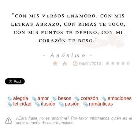
"
con mis versos enamoro, con mis
letras abrazo, con rimas te toco,
con mis puntos te defino, con mi
corazón te beso.
"
- Anónimo -
04/01/2013
alegría
amor
besos
corazón
emociones
felicidad
ilusión
pasión
románticas
¿Esta frase no es anónima? Por favor informanos quién es el
autor a través de
este formulario
.