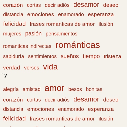
desamor
corazón
cortas
deseo
decir adiós
emociones
esperanza
distancia
enamorado
felicidad
frases romanticas de amor
ilusión
pasión
pensamientos
mujeres
románticas
romanticas indirectas
sueños
tiempo
tristeza
sabiduría
sentimientos
vida
verdad
versos
" y
amor
amistad
bonitas
alegría
besos
desamor
corazón
cortas
deseo
decir adiós
emociones
esperanza
distancia
enamorado
felicidad
frases romanticas de amor
ilusión