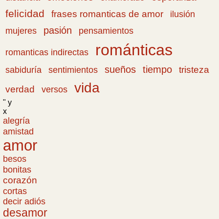
felicidad
frases romanticas de amor
ilusión
pasión
pensamientos
mujeres
románticas
romanticas indirectas
sueños
tiempo
tristeza
sabiduría
sentimientos
vida
verdad
versos
" y
x
alegría
amistad
amor
besos
bonitas
corazón
cortas
decir adiós
desamor