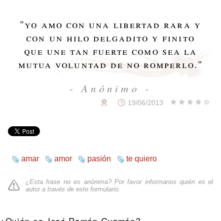
"
yo amo con una libertad rara y
con un hilo delgadito y finito
que une tan fuerte como sea la
mutua voluntad de no romperlo.
"
- Anónimo -
19/06/2013
amar
amor
pasión
te quiero
¿Esta frase no es anónima? Por favor informanos quién es el
autor a través de
este formulario
.
¿Quién es José Ramón Guzmán?