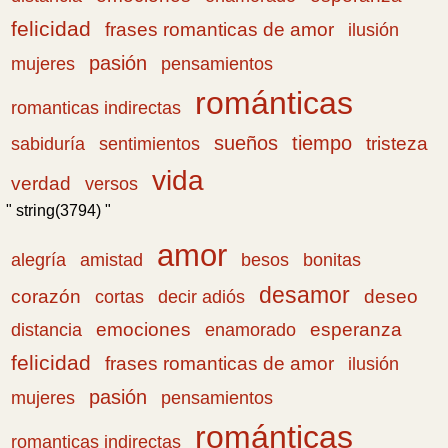
felicidad
frases romanticas de amor
ilusión
pasión
pensamientos
mujeres
románticas
romanticas indirectas
sueños
tiempo
tristeza
sabiduría
sentimientos
vida
verdad
versos
" string(3794) "
amor
amistad
bonitas
alegría
besos
desamor
corazón
cortas
deseo
decir adiós
emociones
esperanza
distancia
enamorado
felicidad
frases romanticas de amor
ilusión
pasión
pensamientos
mujeres
románticas
romanticas indirectas