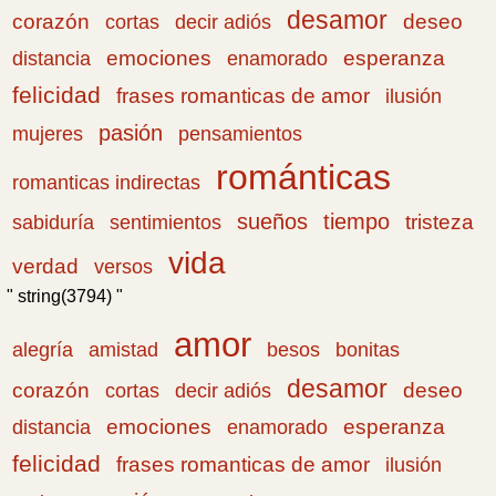
desamor
corazón
cortas
deseo
decir adiós
emociones
esperanza
distancia
enamorado
felicidad
frases romanticas de amor
ilusión
pasión
pensamientos
mujeres
románticas
romanticas indirectas
sueños
tiempo
tristeza
sabiduría
sentimientos
vida
verdad
versos
" string(3794) "
amor
amistad
bonitas
alegría
besos
desamor
corazón
cortas
deseo
decir adiós
emociones
esperanza
distancia
enamorado
felicidad
frases romanticas de amor
ilusión