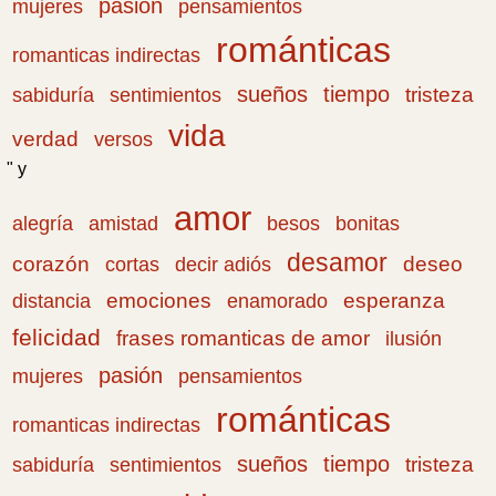
pasión
pensamientos
mujeres
románticas
romanticas indirectas
sueños
tiempo
tristeza
sabiduría
sentimientos
vida
verdad
versos
" y
amor
amistad
bonitas
alegría
besos
desamor
corazón
cortas
deseo
decir adiós
emociones
esperanza
distancia
enamorado
felicidad
frases romanticas de amor
ilusión
pasión
pensamientos
mujeres
románticas
romanticas indirectas
sueños
tiempo
tristeza
sabiduría
sentimientos