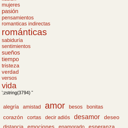
mujeres
pasión
pensamientos
romanticas indirectas
románticas
sabiduría
sentimientos
sueños
tiempo
tristeza
verdad
versos
vida
';zstring(3794) "
amor
amistad
bonitas
alegría
besos
desamor
corazón
cortas
deseo
decir adiós
emociones
esperanza
distancia
enamorado