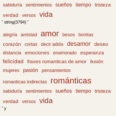
sueños
tiempo
tristeza
sabiduría
sentimientos
vida
verdad
versos
" string(3794) "
amor
amistad
bonitas
alegría
besos
desamor
corazón
cortas
deseo
decir adiós
emociones
esperanza
distancia
enamorado
felicidad
frases romanticas de amor
ilusión
pasión
pensamientos
mujeres
románticas
romanticas indirectas
sueños
tiempo
tristeza
sabiduría
sentimientos
vida
verdad
versos
" y