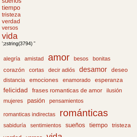
sueños
tiempo
tristeza
verdad
versos
vida
';zstring(3794) "
amor
amistad
bonitas
alegría
besos
desamor
corazón
cortas
deseo
decir adiós
emociones
esperanza
distancia
enamorado
felicidad
frases romanticas de amor
ilusión
pasión
pensamientos
mujeres
románticas
romanticas indirectas
sueños
tiempo
tristeza
sabiduría
sentimientos
vida