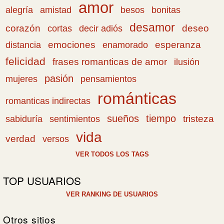
amor
amistad
bonitas
alegría
besos
desamor
corazón
cortas
deseo
decir adiós
emociones
esperanza
distancia
enamorado
felicidad
frases romanticas de amor
ilusión
pasión
pensamientos
mujeres
románticas
romanticas indirectas
sueños
tiempo
tristeza
sabiduría
sentimientos
vida
verdad
versos
VER TODOS LOS TAGS
TOP USUARIOS
VER RANKING DE USUARIOS
Otros sitios