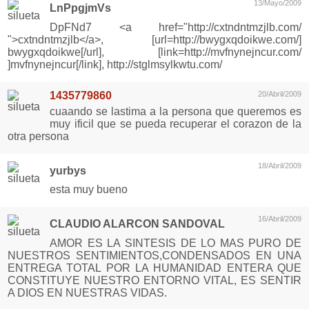
13/Mayo/2009
LnPpgjmVs
DpFNd7 <a href="http://cxtndntmzjlb.com/
">cxtndntmzjlb</a>, [url=http://bwygxqdoikwe.com/]
bwygxqdoikwe[/url], [link=http://mvfnynejncur.com/
]mvfnynejncur[/link], http://stglmsylkwtu.com/
1435779860
20/Abril/2009
cuaando se lastima a la persona que queremos es
muy ificil que se pueda recuperar el corazon de la
otra persona
18/Abril/2009
yurbys
esta muy bueno
16/Abril/2009
CLAUDIO ALARCON SANDOVAL
AMOR ES LA SINTESIS DE LO MAS PURO DE
NUESTROS SENTIMIENTOS,CONDENSADOS EN UNA
ENTREGA TOTAL POR LA HUMANIDAD ENTERA QUE
CONSTITUYE NUESTRO ENTORNO VITAL, ES SENTIR
A DIOS EN NUESTRAS VIDAS.