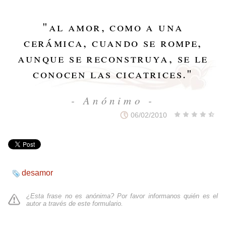
"
al amor, como a una
cerámica, cuando se rompe,
aunque se reconstruya, se le
conocen las cicatrices.
"
- Anónimo -
06/02/2010
desamor
¿Esta frase no es anónima? Por favor informanos quién es el
autor a través de
este formulario
.