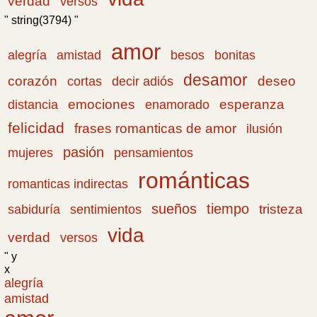
verdad
versos
" string(3794) "
amor
amistad
bonitas
alegría
besos
desamor
corazón
cortas
deseo
decir adiós
emociones
esperanza
distancia
enamorado
felicidad
frases romanticas de amor
ilusión
pasión
pensamientos
mujeres
románticas
romanticas indirectas
sueños
tiempo
tristeza
sabiduría
sentimientos
vida
verdad
versos
" y
x
alegría
amistad