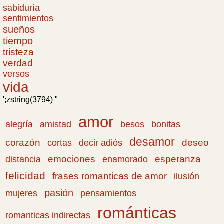
sabiduría
sentimientos
sueños
tiempo
tristeza
verdad
versos
vida
';zstring(3794) "
amor
amistad
bonitas
alegría
besos
desamor
corazón
cortas
deseo
decir adiós
emociones
esperanza
distancia
enamorado
felicidad
frases romanticas de amor
ilusión
pasión
pensamientos
mujeres
románticas
romanticas indirectas