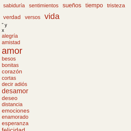
sueños
tiempo
tristeza
sabiduría
sentimientos
vida
verdad
versos
" y
x
alegría
amistad
amor
besos
bonitas
corazón
cortas
decir adiós
desamor
deseo
distancia
emociones
enamorado
esperanza
felicidad