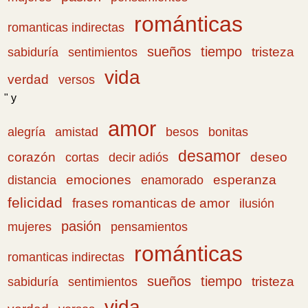
románticas
romanticas indirectas
sueños
tiempo
tristeza
sabiduría
sentimientos
vida
verdad
versos
" y
amor
amistad
bonitas
alegría
besos
desamor
corazón
cortas
deseo
decir adiós
emociones
esperanza
distancia
enamorado
felicidad
frases romanticas de amor
ilusión
pasión
pensamientos
mujeres
románticas
romanticas indirectas
sueños
tiempo
tristeza
sabiduría
sentimientos
vida