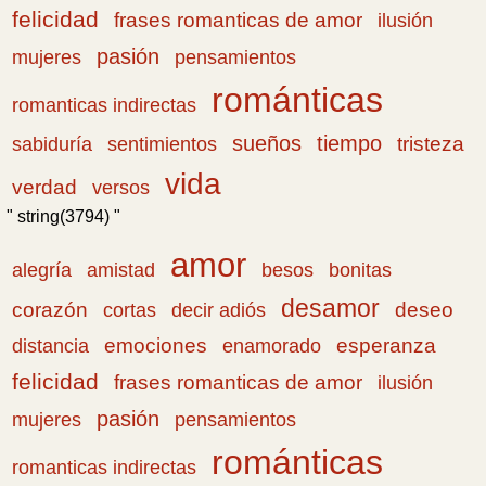
felicidad
frases romanticas de amor
ilusión
pasión
pensamientos
mujeres
románticas
romanticas indirectas
sueños
tiempo
tristeza
sabiduría
sentimientos
vida
verdad
versos
" string(3794) "
amor
amistad
bonitas
alegría
besos
desamor
corazón
cortas
deseo
decir adiós
emociones
esperanza
distancia
enamorado
felicidad
frases romanticas de amor
ilusión
pasión
pensamientos
mujeres
románticas
romanticas indirectas