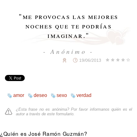
"
me provocas las mejores
noches que te podrías
imaginar.
"
- Anónimo -
19/06/2013
amor
deseo
sexo
verdad
¿Esta frase no es anónima? Por favor informanos quién es el
autor a través de
este formulario
.
¿Quién es José Ramón Guzmán?