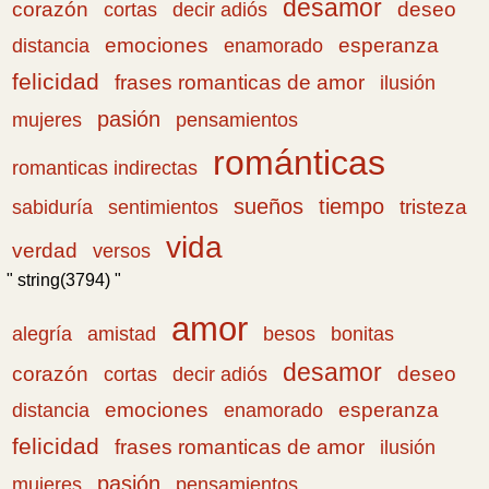
desamor
corazón
cortas
deseo
decir adiós
emociones
esperanza
distancia
enamorado
felicidad
frases romanticas de amor
ilusión
pasión
pensamientos
mujeres
románticas
romanticas indirectas
sueños
tiempo
tristeza
sabiduría
sentimientos
vida
verdad
versos
" string(3794) "
amor
amistad
bonitas
alegría
besos
desamor
corazón
cortas
deseo
decir adiós
emociones
esperanza
distancia
enamorado
felicidad
frases romanticas de amor
ilusión
pasión
pensamientos
mujeres