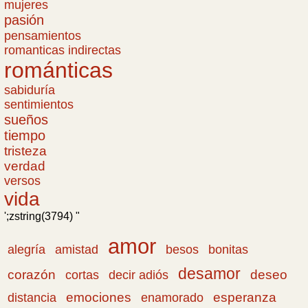
mujeres
pasión
pensamientos
romanticas indirectas
románticas
sabiduría
sentimientos
sueños
tiempo
tristeza
verdad
versos
vida
';zstring(3794) "
amor
amistad
bonitas
alegría
besos
desamor
corazón
cortas
deseo
decir adiós
emociones
esperanza
distancia
enamorado