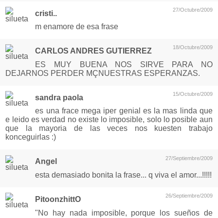
27/Octubre/2009
cristi..
m enamore de esa frase
18/Octubre/2009
CARLOS ANDRES GUTIERREZ
ES MUY BUENA NOS SIRVE PARA NO
DEJARNOS PERDER MÇNUESTRAS ESPERANZAS.
15/Octubre/2009
sandra paola
es una frace mega iper genial es la mas linda que
e leido es verdad no existe lo imposible, solo lo posible aun
que la mayoria de las veces nos kuesten trabajo
konceguirlas :)
27/Septiembre/2009
Angel
esta demasiado bonita la frase... q viva el amor...!!!!!
26/Septiembre/2009
PitoonzhittO
"No hay nada imposible, porque los sueños de