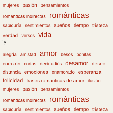
pasión
pensamientos
mujeres
románticas
romanticas indirectas
sueños
tiempo
tristeza
sabiduría
sentimientos
vida
verdad
versos
" y
amor
amistad
bonitas
alegría
besos
desamor
corazón
cortas
deseo
decir adiós
emociones
esperanza
distancia
enamorado
felicidad
frases romanticas de amor
ilusión
pasión
pensamientos
mujeres
románticas
romanticas indirectas
sueños
tiempo
tristeza
sabiduría
sentimientos