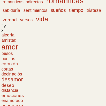
románticas
romanticas indirectas
sueños
tiempo
tristeza
sabiduría
sentimientos
vida
verdad
versos
" y
x
alegría
amistad
amor
besos
bonitas
corazón
cortas
decir adiós
desamor
deseo
distancia
emociones
enamorado
esperanza