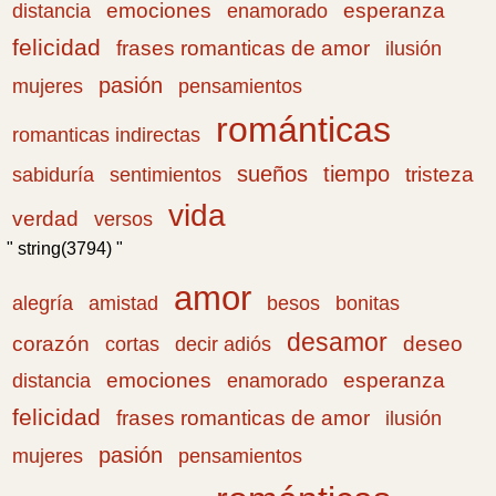
emociones
esperanza
distancia
enamorado
felicidad
frases romanticas de amor
ilusión
pasión
pensamientos
mujeres
románticas
romanticas indirectas
sueños
tiempo
tristeza
sabiduría
sentimientos
vida
verdad
versos
" string(3794) "
amor
amistad
bonitas
alegría
besos
desamor
corazón
cortas
deseo
decir adiós
emociones
esperanza
distancia
enamorado
felicidad
frases romanticas de amor
ilusión
pasión
pensamientos
mujeres