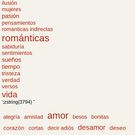
ilusión
mujeres
pasión
pensamientos
romanticas indirectas
románticas
sabiduría
sentimientos
sueños
tiempo
tristeza
verdad
versos
vida
';zstring(3794) "
amor
amistad
bonitas
alegría
besos
desamor
corazón
cortas
deseo
decir adiós