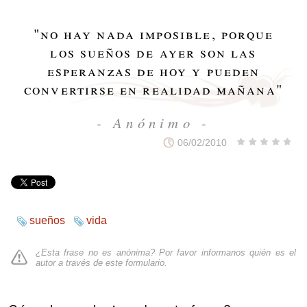
"
no hay nada imposible, porque
los sueños de ayer son las
esperanzas de hoy y pueden
convertirse en realidad mañana
"
- Anónimo -
06/02/2010
sueños
vida
¿Esta frase no es anónima? Por favor informanos quién es el
autor a través de
este formulario
.