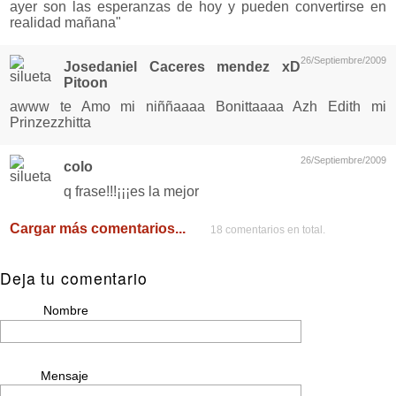
ayer son las esperanzas de hoy y pueden convertirse en
realidad mañana"
26/Septiembre/2009
Josedaniel Caceres mendez xD
Pitoon
awww te Amo mi niññaaaa Bonittaaaa Azh Edith mi
Prinzezzhitta
26/Septiembre/2009
colo
q frase!!!¡¡¡es la mejor
Cargar más comentarios...
18 comentarios en total.
Deja tu comentario
Nombre
Mensaje