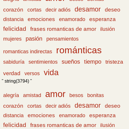
desamor
corazón
cortas
deseo
decir adiós
emociones
esperanza
distancia
enamorado
felicidad
frases romanticas de amor
ilusión
pasión
pensamientos
mujeres
románticas
romanticas indirectas
sueños
tiempo
tristeza
sabiduría
sentimientos
vida
verdad
versos
" string(3794) "
amor
amistad
bonitas
alegría
besos
desamor
corazón
cortas
deseo
decir adiós
emociones
esperanza
distancia
enamorado
felicidad
frases romanticas de amor
ilusión