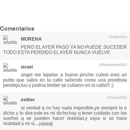
Comentarios
12/Julio/2014
MORENA
PERO EL AYER PASO YA NO PUEDE SUCEDER
TODO ESTA PERDIDO EL AYER NUNCA VUELVE
19/Septiembre/2012
israel
angel me lapelas a huevo pinche culero eres un
putito que sales en la calle saliendo como una prostituta
pendejo,tuu y justina bieber se culiaron en la calle!!! ;)
07/Junio/2010
esther
la verdad q no hay nada imposible,yo siempre lo e
dicho y lo dire,este es mi dicho:hay q tener cuidado con los
sueños q se pueden hacer realidad.y vaya si se hace
realidad a mi si....jajajajj