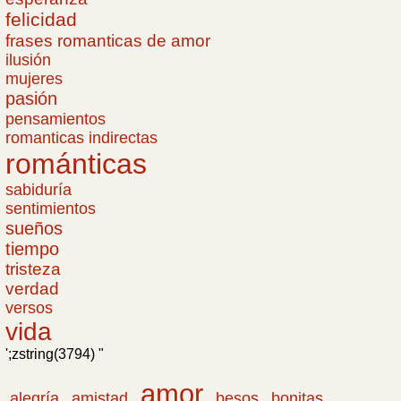
felicidad
frases romanticas de amor
ilusión
mujeres
pasión
pensamientos
romanticas indirectas
románticas
sabiduría
sentimientos
sueños
tiempo
tristeza
verdad
versos
vida
';zstring(3794) "
amor
amistad
bonitas
alegría
besos