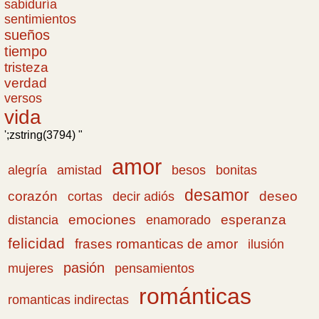
sabiduría
sentimientos
sueños
tiempo
tristeza
verdad
versos
vida
';zstring(3794) "
amor
amistad
bonitas
alegría
besos
desamor
corazón
cortas
deseo
decir adiós
emociones
esperanza
distancia
enamorado
felicidad
frases romanticas de amor
ilusión
pasión
pensamientos
mujeres
románticas
romanticas indirectas