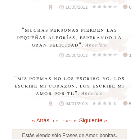
16/05/2012
0
"muchas personas pierden las
pequeñas alegrías, esperando la
gran felicidad"
, Anónimo
29/08/2012
1
"mis poemas no los escribo yo, los
escribe mi corazón, los escribe mi
amor por ti."
, Anónimo
04/01/2013
5
« Atrás
Siguiente »
1
2
...
8
9
10
11
Estás viendo sólo Frases de Amor:
bonitas
.