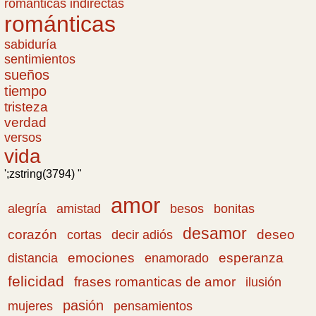
romanticas indirectas
románticas
sabiduría
sentimientos
sueños
tiempo
tristeza
verdad
versos
vida
';zstring(3794) "
amor
amistad
bonitas
alegría
besos
desamor
corazón
cortas
deseo
decir adiós
emociones
esperanza
distancia
enamorado
felicidad
frases romanticas de amor
ilusión
pasión
pensamientos
mujeres