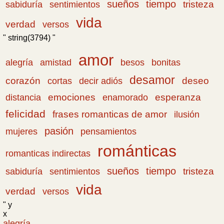
sueños
tiempo
tristeza
sabiduría
sentimientos
vida
verdad
versos
" string(3794) "
amor
amistad
bonitas
alegría
besos
desamor
corazón
cortas
deseo
decir adiós
emociones
esperanza
distancia
enamorado
felicidad
frases romanticas de amor
ilusión
pasión
pensamientos
mujeres
románticas
romanticas indirectas
sueños
tiempo
tristeza
sabiduría
sentimientos
vida
verdad
versos
" y
x
alegría