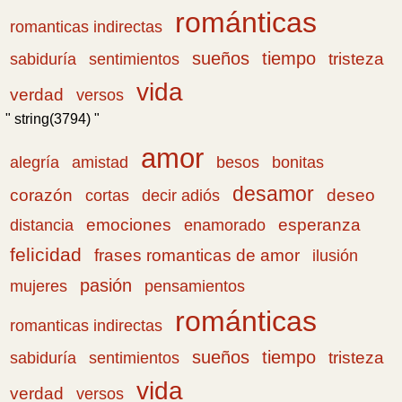
románticas
romanticas indirectas
sueños
tiempo
tristeza
sabiduría
sentimientos
vida
verdad
versos
" string(3794) "
amor
amistad
bonitas
alegría
besos
desamor
corazón
cortas
deseo
decir adiós
emociones
esperanza
distancia
enamorado
felicidad
frases romanticas de amor
ilusión
pasión
pensamientos
mujeres
románticas
romanticas indirectas
sueños
tiempo
tristeza
sabiduría
sentimientos
vida
verdad
versos