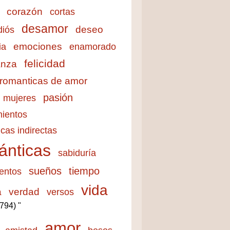
corazón
cortas
desamor
deseo
diós
emociones
ia
enamorado
felicidad
anza
 romanticas de amor
pasión
mujeres
ientos
cas indirectas
ánticas
sabiduría
sueños
tiempo
entos
vida
a
verdad
versos
3794) "
amor