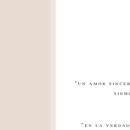
"un amor since
siem
"en la verdad