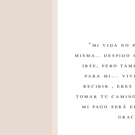
"mi vida no 
misma.. despido
irse, pero tam
para mi... vi
recibir , eres
tomar tu camino
mi pago será e
grac