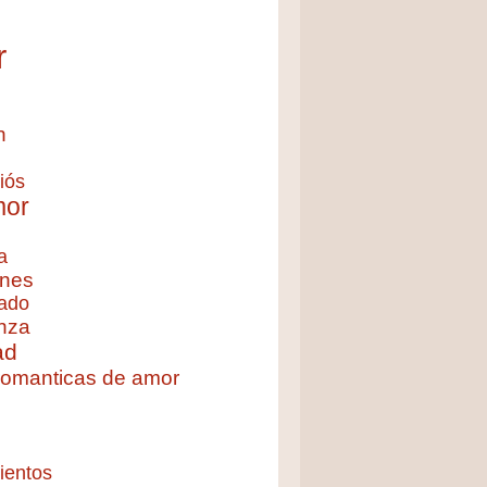
r
n
iós
mor
a
nes
ado
nza
ad
 romanticas de amor
ientos