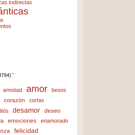
cas indirectas
nticas
ía
entos
(3794) "
amor
amistad
besos
corazón
cortas
desamor
deseo
diós
emociones
ia
enamorado
felicidad
anza