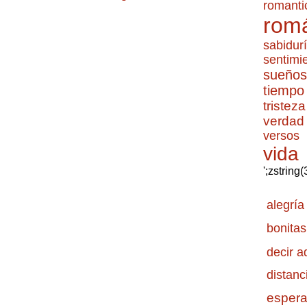
romanti
romá
sabidur
sentimi
sueños
tiempo
tristeza
verdad
versos
vida
';zstring
alegría
bonitas
decir a
distanc
esper