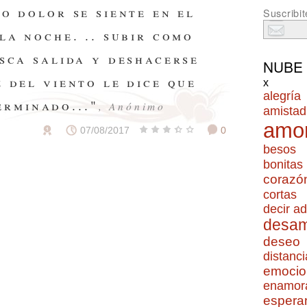
o dolor se siente en el
Suscribit
la noche. .. subir como
sca salida y deshacerse
NUBE
 del viento le dice que
x
alegría
erminado..."
, Anónimo
amistad
amo
07/08/2017
0
besos
bonitas
corazó
cortas
decir ad
desa
deseo
distanci
emocio
enamor
espera