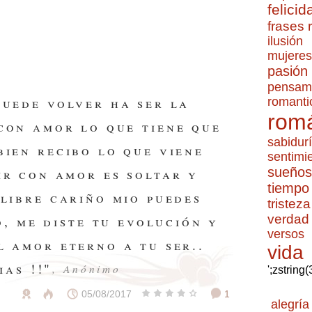
felicid
frases
ilusión
mujeres
pasión
pensam
puede volver ha ser la
romanti
romá
 con amor lo que tiene que
sabidur
bien recibo lo que viene
sentimi
sueños
vir con amor es soltar y
tiempo
 libre cariño mio puedes
tristeza
verdad
, me diste tu evolución y
versos
l amor eterno a tu ser..
vida
ias !!"
, Anónimo
';zstring
05/08/2017
1
alegría