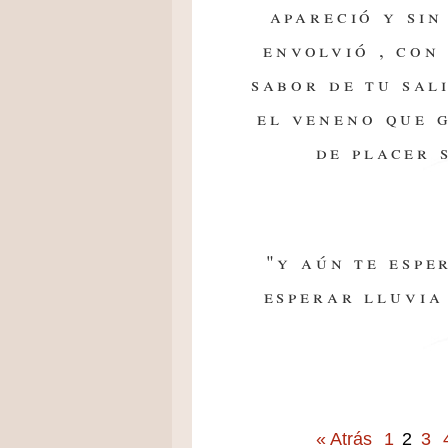
apareció y sin
envolvió , con
sabor de tu sal
el veneno que 
de placer 
"y aún te espe
esperar lluvia
« Atrás
1
2
3