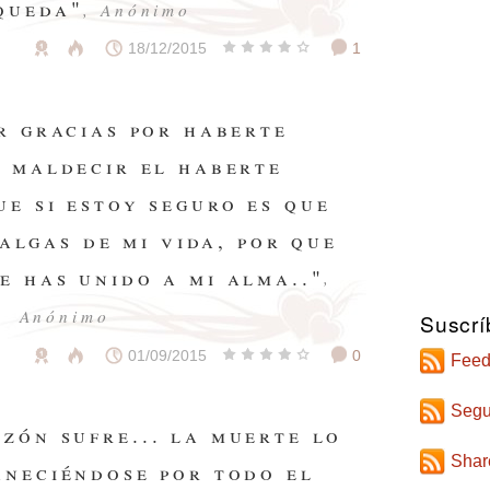
queda"
, Anónimo
18/12/2015
1
ar gracias por haberte
o maldecir el haberte
ue si estoy seguro es que
algas de mi vida, por que
e has unido a mi alma.."
,
Anónimo
Suscrí
01/09/2015
0
Feed
Segu
zón sufre... la muerte lo
Shar
aneciéndose por todo el