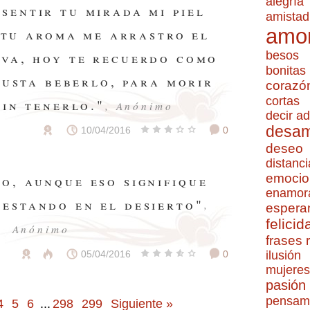
alegría
 sentir tu mirada mi piel
amistad
amo
 tu aroma me arrastro el
besos
iva, hoy te recuerdo como
bonitas
gusta beberlo, para morir
corazó
cortas
sin tenerlo."
, Anónimo
decir ad
desa
10/04/2016
0
deseo
distanci
emocio
ro, aunque eso signifique
enamor
 estando en el desierto"
,
espera
felicid
Anónimo
frases
05/04/2016
0
ilusión
mujeres
pasión
pensam
4
5
6
...
298
299
Siguiente »