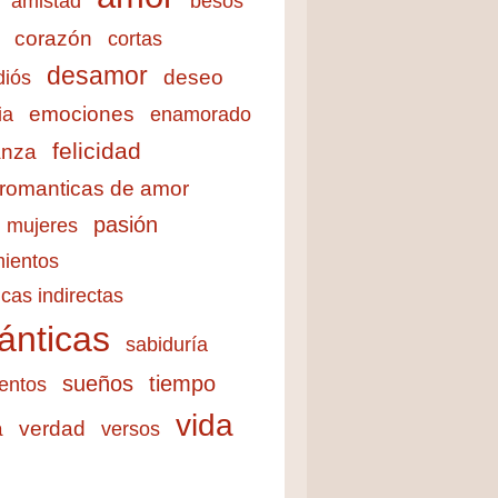
amistad
besos
corazón
cortas
desamor
deseo
diós
emociones
ia
enamorado
felicidad
anza
 romanticas de amor
pasión
mujeres
ientos
cas indirectas
ánticas
sabiduría
sueños
tiempo
entos
vida
a
verdad
versos