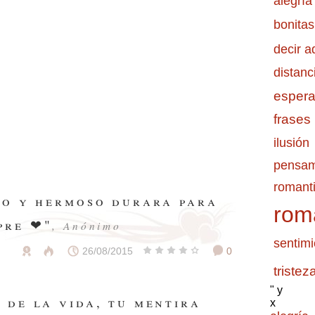
alegría
bonitas
decir a
distanc
esper
frases
ilusión
pensam
romanti
ro y hermoso durara para
rom
pre ❤"
, Anónimo
sentimi
26/08/2015
0
tristez
" y
 de la vida, tu mentira
x