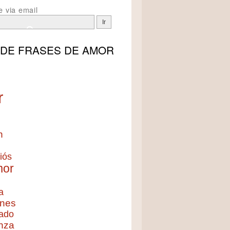
e via email
 DE
FRASES DE AMOR
r
n
iós
mor
a
nes
ado
nza