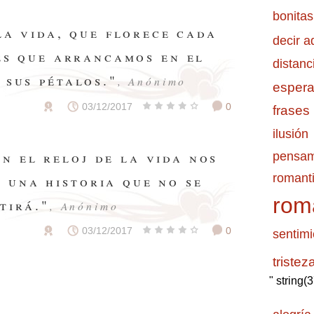
bonitas
la vida, que florece cada
decir a
s que arrancamos en el
distanc
 sus pétalos."
, Anónimo
esper
03/12/2017
0
frases
ilusión
pensam
n el reloj de la vida nos
romanti
 una historia que no se
rom
tirá."
, Anónimo
03/12/2017
0
sentimi
tristez
" string(