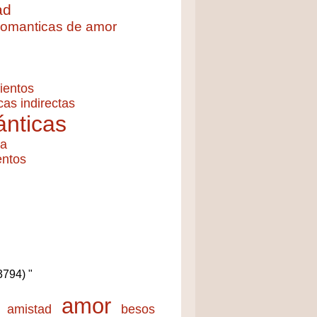
ad
 romanticas de amor
ientos
cas indirectas
nticas
ía
entos
(3794) "
amor
amistad
besos