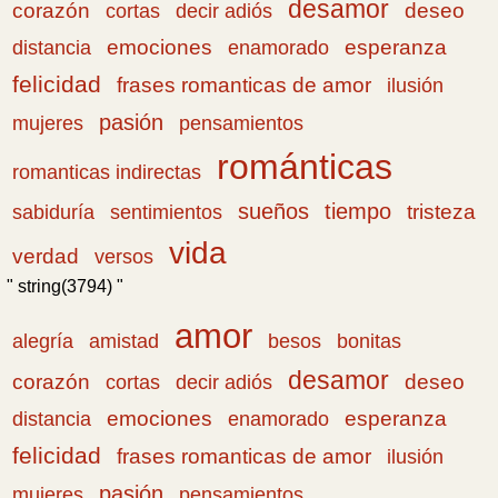
desamor
corazón
cortas
deseo
decir adiós
emociones
esperanza
distancia
enamorado
felicidad
frases romanticas de amor
ilusión
pasión
pensamientos
mujeres
románticas
romanticas indirectas
sueños
tiempo
tristeza
sabiduría
sentimientos
vida
verdad
versos
" string(3794) "
amor
amistad
bonitas
alegría
besos
desamor
corazón
cortas
deseo
decir adiós
emociones
esperanza
distancia
enamorado
felicidad
frases romanticas de amor
ilusión
pasión
pensamientos
mujeres