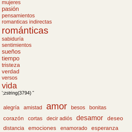
mujeres
pasión
pensamientos
romanticas indirectas
románticas
sabiduría
sentimientos
sueños
tiempo
tristeza
verdad
versos
vida
';zstring(3794) "
amor
amistad
bonitas
alegría
besos
desamor
corazón
cortas
deseo
decir adiós
emociones
esperanza
distancia
enamorado