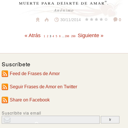
muerte para dejarte de amar"
,
Anónimo
30/11/2014
0
« Atrás
Siguiente »
1
2
3
4
5
6
...
298
299
Suscríbete
Feed de Frases de Amor
Seguir Frases de Amor en Twitter
Share on Facebook
Suscribite via email