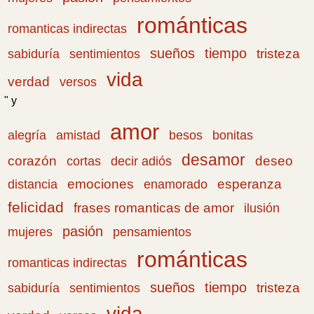
románticas
romanticas indirectas
sueños
tiempo
tristeza
sabiduría
sentimientos
vida
verdad
versos
" y
amor
amistad
bonitas
alegría
besos
desamor
corazón
cortas
deseo
decir adiós
emociones
esperanza
distancia
enamorado
felicidad
frases romanticas de amor
ilusión
pasión
pensamientos
mujeres
románticas
romanticas indirectas
sueños
tiempo
tristeza
sabiduría
sentimientos
vida