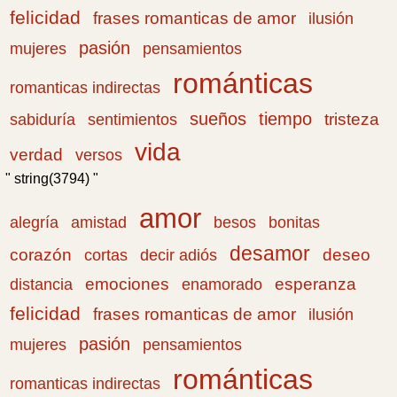
felicidad
frases romanticas de amor
ilusión
pasión
pensamientos
mujeres
románticas
romanticas indirectas
sueños
tiempo
tristeza
sabiduría
sentimientos
vida
verdad
versos
" string(3794) "
amor
amistad
bonitas
alegría
besos
desamor
corazón
cortas
deseo
decir adiós
emociones
esperanza
distancia
enamorado
felicidad
frases romanticas de amor
ilusión
pasión
pensamientos
mujeres
románticas
romanticas indirectas