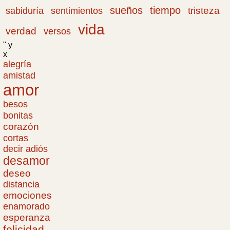
sueños
tiempo
tristeza
sabiduría
sentimientos
vida
verdad
versos
" y
x
alegría
amistad
amor
besos
bonitas
corazón
cortas
decir adiós
desamor
deseo
distancia
emociones
enamorado
esperanza
felicidad