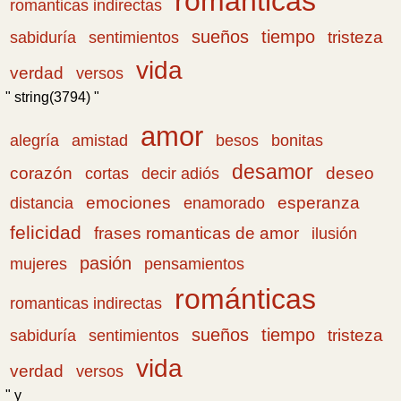
románticas
romanticas indirectas
sueños
tiempo
tristeza
sabiduría
sentimientos
vida
verdad
versos
" string(3794) "
amor
amistad
bonitas
alegría
besos
desamor
corazón
cortas
deseo
decir adiós
emociones
esperanza
distancia
enamorado
felicidad
frases romanticas de amor
ilusión
pasión
pensamientos
mujeres
románticas
romanticas indirectas
sueños
tiempo
tristeza
sabiduría
sentimientos
vida
verdad
versos
" y