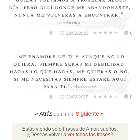
día, pero allí donde me abandonaste,
nunca me volverás a encontrar."
,
Anónimo
22/02/2015
0
"me enamore de ti y aunque no lo
quiera, siempre serás mi debilidad.
hagas lo que hagas, me quieras o no,
si me necesitas siempre estaré aquí
para ti."
, Anónimo
22/02/2015
0
« Atrás
Siguiente »
1
2
3
4
5
6
Estás viendo sólo Frases de Amor:
sueños
.
¿Deseas volver a
ver todas las frases
?