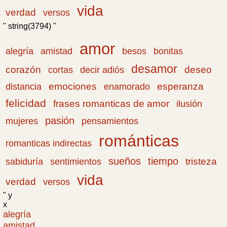
vida
verdad
versos
" string(3794) "
amor
amistad
bonitas
alegría
besos
desamor
corazón
cortas
deseo
decir adiós
emociones
esperanza
distancia
enamorado
felicidad
frases romanticas de amor
ilusión
pasión
pensamientos
mujeres
románticas
romanticas indirectas
sueños
tiempo
tristeza
sabiduría
sentimientos
vida
verdad
versos
" y
x
alegría
amistad